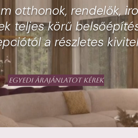
um otthonok, rendelők, ir
k teljes körű belsőépíté
ciótól a részletes kivitel
Egyedi árajánlatot kérek