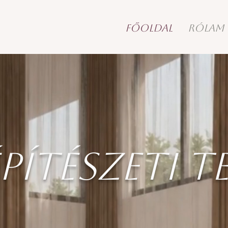
FŐOLDAL
RÓLAM
pítészeti t