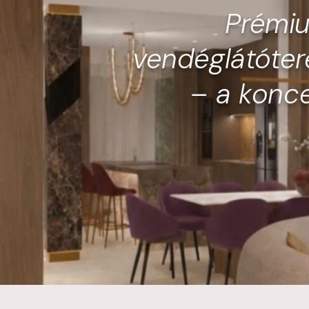
​Prémi
vendéglátótere
– a koncep