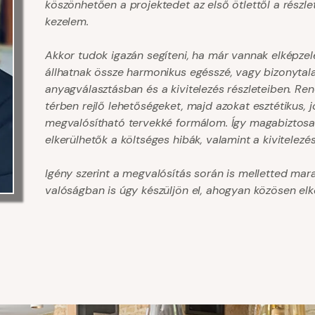
köszönhetően a projektedet az első ötlettől a részlet
kezelem.
Akkor tudok igazán segíteni, ha már vannak elképze
állhatnak össze harmonikus egésszé, vagy bizonytal
anyagválasztásban és a kivitelezés részleteiben. Re
térben rejlő lehetőségeket, majd azokat esztétikus,
megvalósítható tervekké formálom. Így magabiztosa
elkerülhetők a költséges hibák, valamint a kivitelezé
Igény szerint a megvalósítás során is melletted mar
valóságban is úgy készüljön el, ahogyan közösen elk