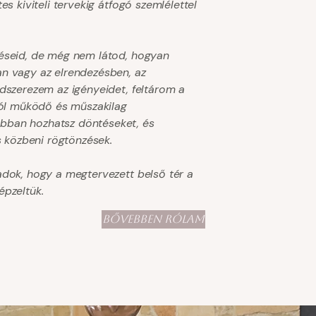
es kiviteli tervekig átfogó szemlélettel
léseid, de még nem látod, hogyan
an vagy az elrendezésben, az
ndszerezem az igényeidet, feltárom a
 jól működő és műszakilag
bban hozhatsz döntéseket, és
s közbeni rögtönzések.
adok, hogy a megtervezett belső tér a
épzeltük.
BŐVEBBEN RÓLAM