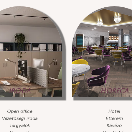
IRODA
HORECA
Open office
Hotel
Vezetőségi iroda
Étterem
Tárgyalók
Kávézó