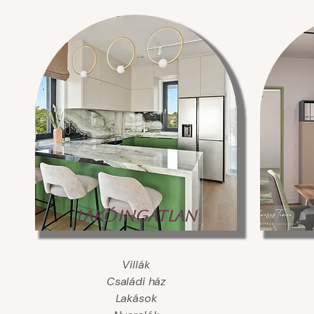
Lakóingatlan
Villák
Családi ház
Lakások