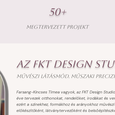
50+
megtervezett projekt
Az FKT Design S
Művészi látásmód. Műszaki preciz
Farsang-Kincses Tímea vagyok, az FKT Design Studio 
éve tervezek otthonokat, rendelőket, irodákat és ve
ezért a színekhez, formákhoz és arányokhoz művészi 
előkészítőként, látványtervezőként és belsőépítészk