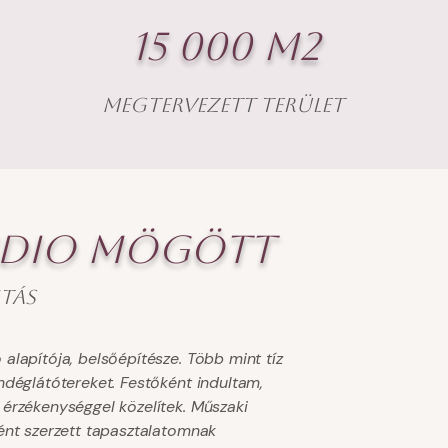
15 000 m
2
megtervezett terület
tudio mögött
itás
alapítója, belsőépítésze.
Több mint tíz
ndéglátótereket. Festőként indultam,
érzékenységgel közelítek. Műszaki
ént szerzett tapasztalatomnak