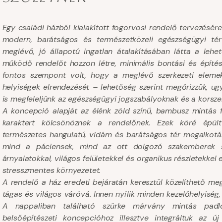
Egy családi házból kialakított fogorvosi rendelő tervezésé
modern, barátságos és természetközeli egészségügyi té
meglévő, jó állapotú ingatlan átalakításában látta a lehe
működő rendelőt hozzon létre, minimális bontási és építé
fontos szempont volt, hogy a meglévő szerkezeti eleme
helyiségek elrendezését – lehetőség szerint megőrizzük, ugy
is megfeleljünk az egészségügyi jogszabályoknak és a korsz
A koncepció alapját az élénk zöld színű, bambusz mintás 
karaktert kölcsönöznek a rendelőnek. Ezek köré épült 
természetes hangulatú, vidám és barátságos tér megalkotá
mind a páciensek, mind az ott dolgozó szakemberek 
árnyalatokkal, világos felületekkel és organikus részletekkel 
stresszmentes környezetet.
A rendelő a ház eredeti bejáratán keresztül közelíthető meg
tágas és világos váróvá. Innen nyílik minden kezelőhelyisé
A nappaliban található szürke márvány mintás padló
belsőépítészeti koncepcióhoz illesztve integráltuk az