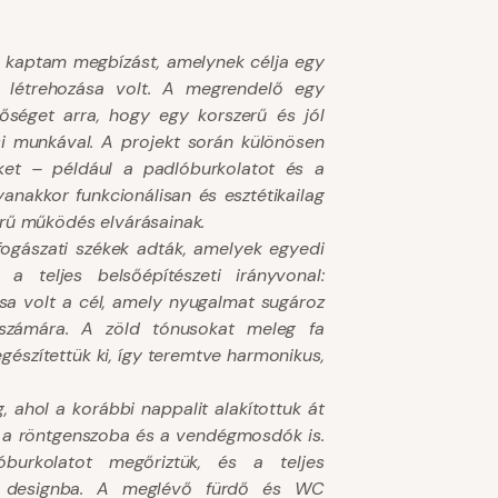
re kaptam megbízást, amelynek célja egy
r létrehozása volt. A megrendelő egy
tőséget arra, hogy egy korszerű és jól
si munkával. A projekt során különösen
ket – például a padlóburkolatot és a
anakkor funkcionálisan és esztétikailag
erű működés elvárásainak.
fogászati székek adták, amelyek egyedi
a teljes belsőépítészeti irányvonal:
sa volt a cél, amely nyugalmat sugároz
számára. A zöld tónusokat meleg fa
egészítettük ki, így teremtve harmonikus,
, ahol a korábbi nappalit alakítottuk át
g, a röntgenszoba és a vendégmosdók is.
burkolatot megőriztük, és a teljes
 új designba. A meglévő fürdő és WC