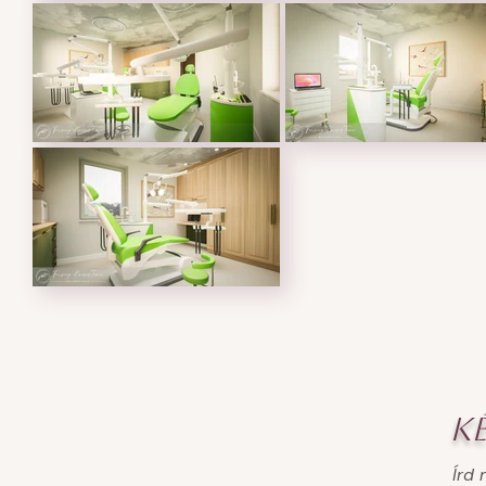
K
Írd 