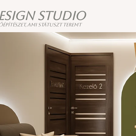
esign Studio
őépítészet, ami státuszt teremt