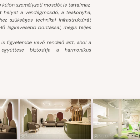
és külön személyzeti mosdót is tartalmaz.
ott helyet a vendégmosdó, a teakonyha,
z szükséges technikai infrastruktúrát
hető legkevesebb bontással, mégis teljes
is figyelembe vevő rendelő lett, ahol a
 együttese biztosítja a harmonikus